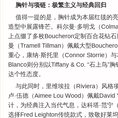
胸针与项链：极繁主义与经典回归
值得一提的是，胸针成为本届红毯的
造型中展露锋芒。科尔曼·多明戈（Colman
上点缀了多枚Boucheron定制百合花钻
曼（Tramell Tillman）佩戴大型Bouc
重心，康纳·斯托里（Connor Storrie）
Blanco则分别以Tiffany & Co. “石上鸟”
达个性态度。
与此同时，里维埃拉（Riviera）风
卢·伍德（Aimee Lou Wood）佩戴Davi
计，为经典注入当代气息，达科塔·范宁（Dako
选择Fred Leighton传统款式，致敬好