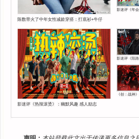
影迷评《年会
陈数带火了中年女性减龄穿搭：打底衫+牛仔
影迷评《陌路
《创：战神》
影迷评《热辣滚烫》：幽默风趣 感人励志
声明：
本站登载此文出于传递更多信息之