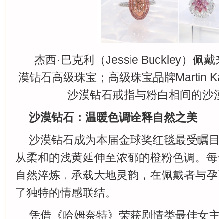
杰西·巴克利（Jessie Buckley）佩戴来
漠钻石高级珠宝；高级珠宝品牌Martin Ka
沙漠钻石戒指与粉白相间的沙
沙漠钻石：温暖色调诠释自然之美
沙漠钻石成为本届金球奖红毯最受瞩
从柔和的浅黄延伸至浓郁的橙粉色调。每
自然淬炼，承载大地灵韵，在佩戴者与孕
了独特的情感联结。
凭借《哈姆奈特》荣获剧情类最佳女主