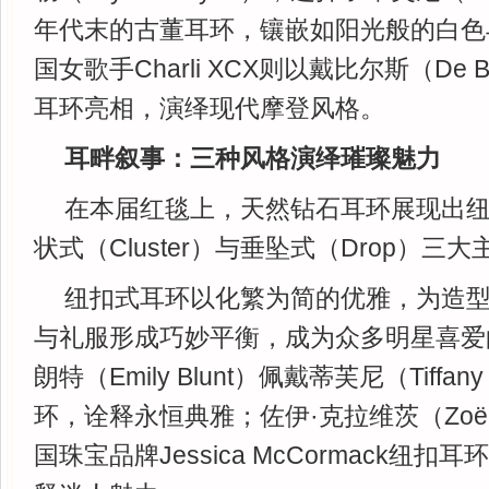
年代末的古董耳环，镶嵌如阳光般的白色
国女歌手Charli XCX则以戴比尔斯（De Be
耳环亮相，演绎现代摩登风格。
耳畔叙事：三种风格演绎璀璨魅力
在本届红毯上，天然钻石耳环展现出纽扣
状式（Cluster）与垂坠式（Drop）三
纽扣式耳环以化繁为简的优雅，为造
与礼服形成巧妙平衡，成为众多明星喜爱
朗特（Emily Blunt）佩戴蒂芙尼（Tiffan
环，诠释永恒典雅；佐伊·克拉维茨（Zoë K
国珠宝品牌Jessica McCormack纽