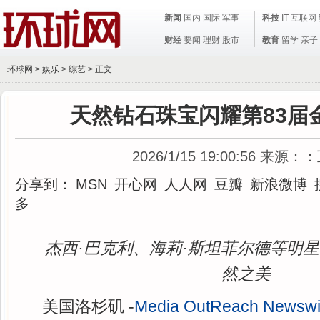
新闻
国内
国际
军事
科技
IT
互联网
财经
要闻
理财
股市
教育
留学
亲子
环球网 >
娱乐
>
综艺
> 正文
天然钻石珠宝闪耀第83届
2026/1/15 19:00:56
来源：：
分享到：
MSN
开心网
人人网
豆瓣
新浪微博
多
杰西·巴克利、海莉·斯坦菲尔德等明
然之美
美国洛杉矶 -
Media OutReach Newswi