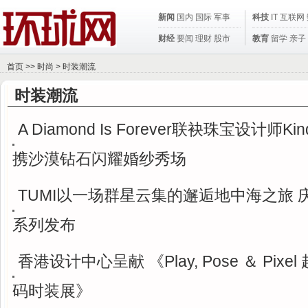
新闻
国内
国际
军事
科技
IT
互联网
财经
要闻
理财
股市
教育
留学
亲子
首页
>>
时尚
>
时装潮流
时装潮流
A Diamond Is Forever联袂珠宝设计师Kind
携沙漠钻石闪耀婚纱秀场
TUMI以一场群星云集的邂逅地中海之旅 庆
系列发布
香港设计中心呈献 《Play, Pose ＆ Pixe
码时装展》