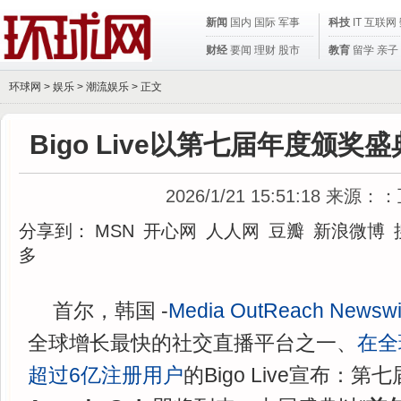
新闻
国内
国际
军事
科技
IT
互联网
财经
要闻
理财
股市
教育
留学
亲子
环球网 >
娱乐
>
潮流娱乐
> 正文
Bigo Live以第七届年度颁
2026/1/21 15:51:18
来源：：
分享到：
MSN
开心网
人人网
豆瓣
新浪微博
多
首尔，韩国 -
Media OutReach Newswi
全球增长最快的社交直播平台之一、
在全
超过6亿注册用户
的Bigo Live宣布：