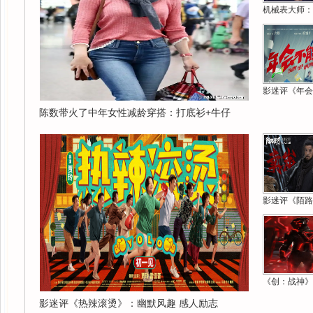
机械表大师：
影迷评《年会
陈数带火了中年女性减龄穿搭：打底衫+牛仔
影迷评《陌路
《创：战神》
影迷评《热辣滚烫》：幽默风趣 感人励志