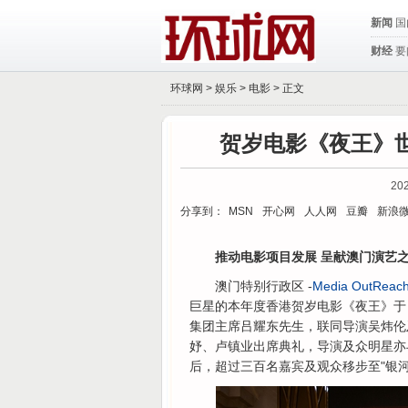
新闻
国
财经
要
环球网 >
娱乐
>
电影
> 正文
贺岁电影《夜王》
202
分享到：
MSN
开心网
人人网
豆瓣
新浪
推动电影项目发展 呈献澳门演艺
澳门特别行政区 -
Media OutReach
巨星的本年度香港贺岁电影《夜王》于
集团主席吕耀东先生，联同导演吴炜伦
妤、卢镇业出席典礼，导演及众明星亦
后，超过三百名嘉宾及观众移步至"银