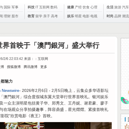
内
国际
军事
科技
IT
互联网
数码
健康
产经
饮食
心理
生活
旅游
汽车
闻
理财
股市
教育
留学
亲子
高考
娱乐
明星
电影
电视
时尚
品牌
潮流
世界首映于「澳門銀河」盛大举行
6/2/6 22:03:42
来源：：互联网
微博
搜狐微博
腾讯微博
更多
之都魅力
 Newswire
- 2026年2月6日 - 2月5日晚上，云集众多华语影坛
「澳門銀河」综合度假城东翼大堂举行世界首映礼。银河娱乐
及一众主演明星包括黄子华、郑秀文、王丹妮、谢君豪、廖子
与在场观众分享拍摄趣事，阵容鼎盛，星光熠熠。紧接首映礼
河影院"欣赏电影《夜王》首映。