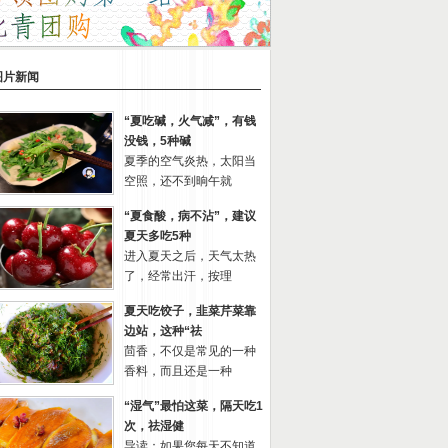
图片新闻
“夏吃碱，火气减”，有钱
没钱，5种碱
夏季的空气炎热，太阳当
空照，还不到晌午就
“夏食酸，病不沾”，建议
夏天多吃5种
进入夏天之后，天气太热
了，经常出汗，按理
夏天吃饺子，韭菜芹菜靠
边站，这种“祛
茴香，不仅是常见的一种
香料，而且还是一种
“湿气”最怕这菜，隔天吃1
次，祛湿健
导读：如果您每天不知道