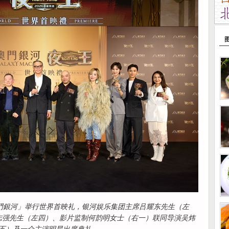
澳門銀河」举行世界首映礼，银河娱乐集团主席吕耀东先生（左
志强先生（左四）、影片监制何韵明女士（右一）联同导演吴炜