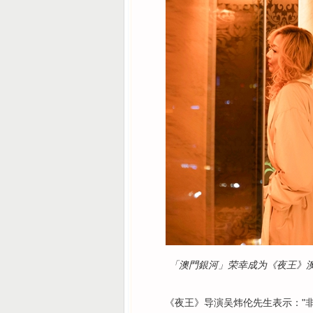
「澳門銀河」荣幸成为《夜王》
《夜王》导演吴炜伦先生表示："