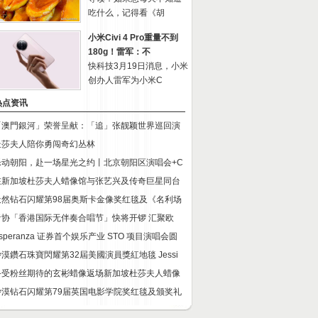
吃什么，记得看《胡
小米Civi 4 Pro重量不到
180g！雷军：不
快科技3月19日消息，小米
创办人雷军为小米C
热点资讯
「澳門銀河」荣誉呈献：「追」张靓颖世界巡回演
杜莎夫人陪你勇闯奇幻丛林
乐动朝阳，赴一场星光之约丨北京朝阳区演唱会+C
在新加坡杜莎夫人蜡像馆与张艺兴及传奇巨星同台
天然钻石闪耀第98届奥斯卡金像奖红毯及《名利场
青协「香港国际无伴奏合唱节」快将开锣 汇聚欧
speranza 证券首个娱乐产业 STO 项目演唱会圆
沙漠鑽石珠寶閃耀第32屆美國演員獎紅地毯 Jessi
备受粉丝期待的玄彬蜡像返场新加坡杜莎夫人蜡像
沙漠钻石闪耀第79届英国电影学院奖红毯及颁奖礼