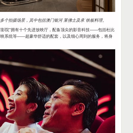
多个拍摄场景，其中包括澳门银河 莱佛士及承˙铁板料理。
河影院"拥有十个先进放映厅，配备顶尖的影音科技——包括杜比
放映系统等——超豪华舒适的配套，以及细心周到的服务，将身