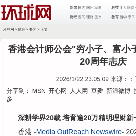
新闻
国内
国际
军事
科技
IT
互联网
财经
要闻
理财
股市
教育
留学
亲子
环球网 >
财经
>
要闻
> 正文
香港会计师公会"穷小子、富小
20周年志庆
2026/1/22 23:05:09
来源：：
分享到：
MSN
开心网
人人网
豆瓣
新浪微博
多
深耕学界20载 培育逾20万精明理财新
香港 -
Media OutReach Newswire
- 2