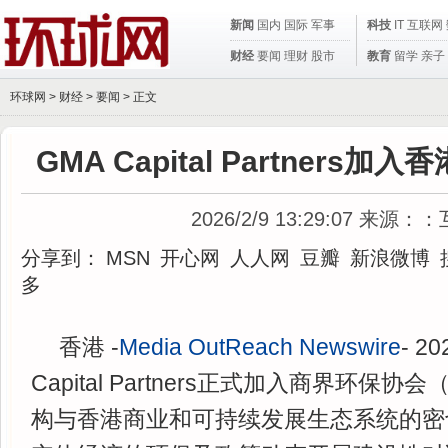
新闻
国内
国际
军事
科技
IT
互联网
财经
要闻
理财
股市
教育
留学
亲子
环球网 >
财经
>
要闻
> 正文
GMA Capital Partners
2026/2/9 13:29:07
来源：：
分享到：
MSN
开心网
人人网
豆瓣
新浪微博
多
香港 -
Media OutReach Newswire
- 2
Capital Partners正式加入商界环保
构与香港商业和可持续发展生态系统的密