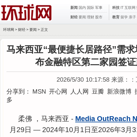
新闻
国内
国际
军事
科技
IT
互联网
财经
要闻
理财
股市
教育
留学
亲子
环球网 >
财经
>
要闻
> 正文
马来西亚“最便捷长居路径”需求
布金融特区第二家园签证
2026/5/30 10:17:58
来源：：
分享到：
MSN
开心网
人人网
豆瓣
新浪微博
多
柔佛 ，马来西亚
-
Media OutReach 
月29日
—
2024年10月1日至2026年3