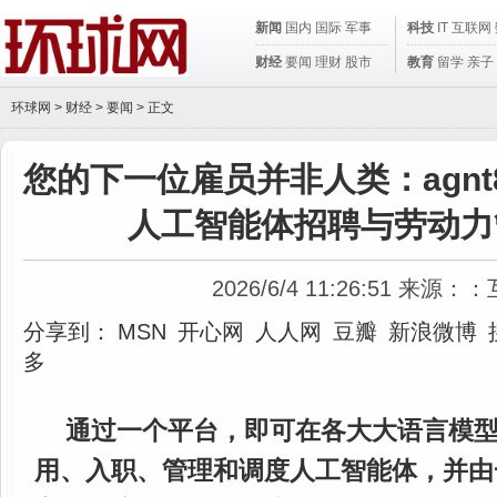
新闻
国内
国际
军事
科技
IT
互联网
财经
要闻
理财
股市
教育
留学
亲子
环球网 >
财经
>
要闻
> 正文
您的下一位雇员并非人类：agnt
人工智能体招聘与劳动力
2026/6/4 11:26:51
来源：：
分享到：
MSN
开心网
人人网
豆瓣
新浪微博
多
通过一个平台，即可在各大大语言模
用、入职、管理和调度人工智能体，并由