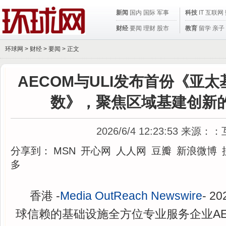
新闻
国内
国际
军事
科技
IT
互联网
财经
要闻
理财
股市
教育
留学
亲子
环球网 >
财经
>
要闻
> 正文
AECOM与ULI发布首份《亚
数》，聚焦区域基建创新
2026/6/4 12:23:53
来源：：
分享到：
MSN
开心网
人人网
豆瓣
新浪微博
多
香港 -
Media OutReach Newswire
- 2
球信赖的基础设施全方位专业服务企业AEC