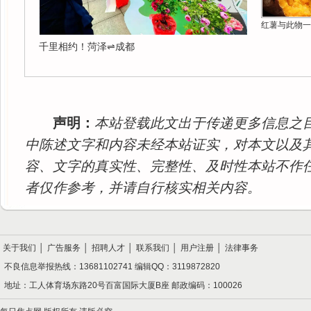
红薯与此物一
千里相约！菏泽⇌成都
声明：
本站登载此文出于传递更多信息之
中陈述文字和内容未经本站证实，对本文以及
容、文字的真实性、完整性、及时性本站不作
者仅作参考，并请自行核实相关内容。
关于我们
│
广告服务
│
招聘人才
│
联系我们
│
用户注册
│
法律事务
不良信息举报热线：13681102741 编辑QQ：3119872820
地址：工人体育场东路20号百富国际大厦B座 邮政编码：100026