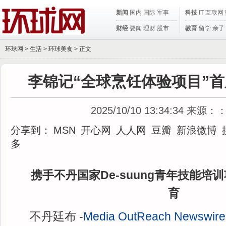
新闻
国内
国际
军事
科技
IT
互联网
财经
要闻
理财
股市
教育
留学
亲子
环球网 >
生活
>
环球美食
> 正文
李锦记“全球烹饪体验项目”
2025/10/10 13:34:34
来源：
分享到：
MSN
开心网
人人网
豆瓣
新浪微博
多
携手不丹国家De-suung青年技能培
育
不丹廷布 -
Media OutReach Newswire