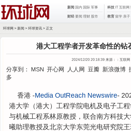
新闻
国内
国际
军事
科技
IT
互联网
财经
要闻
理财
股市
教育
留学
亲子
环球网 >
新闻
>
环球资讯
> 正文
港大工程学者开发革命性的钻
2024/12/20 20:18:39
来源：：互联网
分享到：
MSN
开心网
人人网
豆瓣
新浪微博
多
香港 -
Media OutReach Newswire
- 2
港大学（港大）工程学院电机及电子工程
与机械工程系林原教授，联合南方科技大
曦助理教授及北京大学东莞光电研究院王