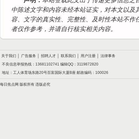
声明：
本站登载此文出于传递更多信息之
中陈述文字和内容未经本站证实，对本文以及
容、文字的真实性、完整性、及时性本站不作
者仅作参考，并请自行核实相关内容。
关于我们
│
广告服务
│
招聘人才
│
联系我们
│
用户注册
│
法律事务
不良信息举报热线：13681102741 编辑QQ：3119872820
地址：工人体育场东路20号百富国际大厦B座 邮政编码：100026
每日焦点网 版权所有 违版必究