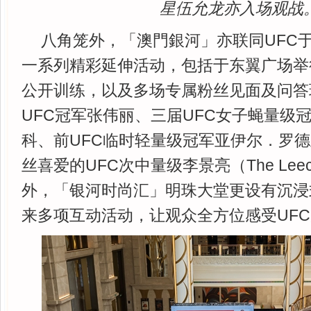
星伍允龙亦入场观战
八角笼外，「澳門銀河」亦联同UFC
一系列精彩延伸活动，包括于东翼广场举
公开训练，以及多场专属粉丝见面及问答
UFC冠军张伟丽、三届UFC女子蝇量级
科、前UFC临时轻量级冠军亚伊尔．罗
丝喜爱的UFC次中量级李景亮（The Le
外，「银河时尚汇」明珠大堂更设有沉浸式"
来多项互动活动，让观众全方位感受UF