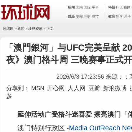
新闻
国内
国际
军事
科技
IT
互联网
财经
要闻
理财
股市
教育
留学
亲子
环球网 >
新闻
>
环球资讯
> 正文
「澳門銀河」与UFC完美呈献 20
夜》澳门格斗周 三晚赛事正式
2026/6/3 17:23:56
来源：：
分享到：
MSN
开心网
人人网
豆瓣
新浪微博
多
延伸活动广受格斗迷喜爱 擦亮澳门「
澳门特别行政区 -
Media OutReach Ne