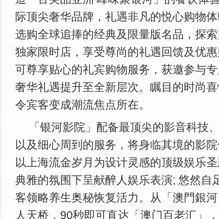
际顶尖奢华品牌，礼遇非凡的悦心购物体
选购全球追捧的经典及限量版名品，探索
独家限时店，享受尊尚的礼遇回馈及优惠购
可尊享贴心的礼宾购物服务，获邀参与专
奢华礼遇提升至全新层次。瞩目的时尚喜
令宾客变成潮流焦点所在。
「银河影院」配备最顶尖的影音科技
以及细心周到的服务，将身临其境的影院
以上海流金岁月为设计灵感的顶级娱乐圣
典雅的氛围下呈献醉人娱乐表演; 悠然自
客领略养生奥秘恢复活力。从「澳門銀河
人天桥，90秒即可直达「澳门百老汇」