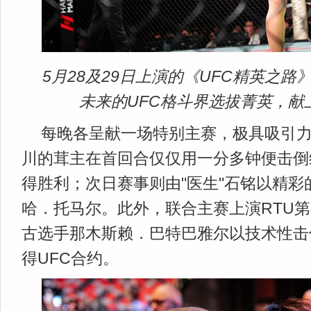
5月28及29日上演的《UFC精英之
未来的UFC格斗界选拔菁英，献
每晚各呈献一场特别主赛，极具吸引
川的茸主在首回合仅仅用一分多钟便击倒
得胜利；次日赛事则由"医生"石铭以精彩
哈．托马尔。此外，联合主赛上演RTU第
古选手那木斯赖．巴特巴雅尔以技术性击
得UFC合约。