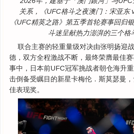
2026年，建基于「澳門銀河」与UF
关系，《UFC格斗之夜澳门：宋亚东 
《UFC精英之路》第五季首轮赛事回归
斗迷呈献热力澎湃的三个格
联合主赛的轻重量级对决由张明扬迎
德，双方全程激战不断，最终荣膺最佳赛
事中，日本前UFC冠军挑战者朝仓海升
击倒备受瞩目的新星卡梅伦．斯莫瑟曼，
佳表现奖。