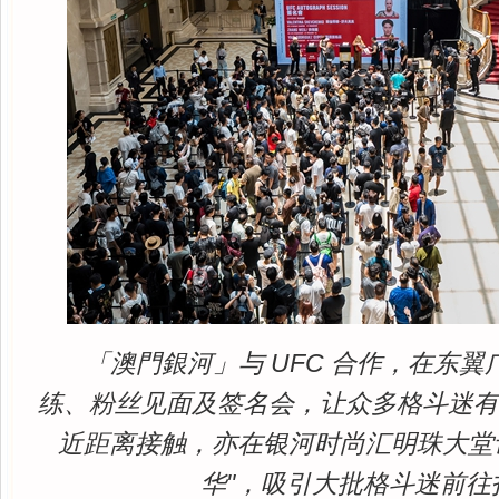
「澳門銀河」与 UFC 合作，在东
练、粉丝见面及签名会，让众多格斗迷
近距离接触，亦在银河时尚汇明珠大堂设
华"，吸引大批格斗迷前往