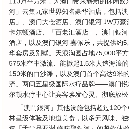
110万平方米，为澳门带来崭新的休闲娱
河」云集九家世界知名豪华酒店，包括澳
店」、澳门大仓酒店、澳门银河 JW万豪
卡尔顿酒店、「百老汇酒店」、澳门银河
酒店，以及澳门银河 嘉佩乐，共提供约5,
华套房及别墅。天浪淘园占地75,000平
575米空中激流、能掀起1.5米人造海浪
150米的白沙滩，以及澳门首个高达9米
流。两间五星级国际水疗品牌——澳门悦
尔顿水疗中心让宾客焕发心灵、彻底放松
「澳門銀河」其他设施包括超过120
林星级体验及地道美食，以多元风味、独
造「舌尖品亚洲 峰味聚银河」的餐饮体