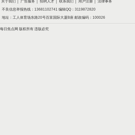
关于我们
│
广告服务
│
招聘人才
│
联系我们
│
用户注册
│
法律事务
不良信息举报热线：13681102741 编辑QQ：3119872820
地址：工人体育场东路20号百富国际大厦B座 邮政编码：100026
每日焦点网 版权所有 违版必究