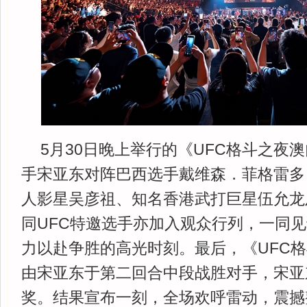
5月30日晚上举行的《UFC格斗之夜
手宋亚东对阵巴西选手戴维森．菲格雷多
人影星吴彦祖、知名香港武打巨星伍允龙
同UFC特邀选手亦加入观众行列，一同
力以赴争胜的高光时刻。最后，《UFC
由宋亚东于第二回合中段战胜对手，宋亚
奖。结果宣布一刻，全场欢呼雷动，震撼