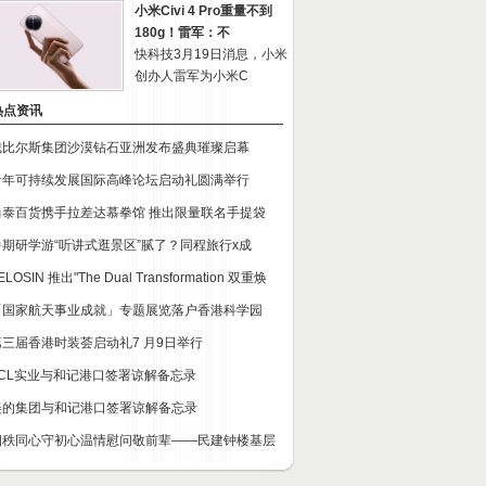
小米Civi 4 Pro重量不到
180g！雷军：不
快科技3月19日消息，小米
创办人雷军为小米C
热点资讯
戴比尔斯集团沙漠钻石亚洲发布盛典璀璨启幕
青年可持续发展国际高峰论坛启动礼圆满举行
尚泰百货携手拉差达慕拳馆 推出限量联名手提袋
暑期研学游“听讲式逛景区”腻了？同程旅行x成
ELOSIN 推出"The Dual Transformation 双重焕
「国家航天事业成就」专题展览落户香港科学园
第三届香港时装荟启动礼7 月9日举行
TCL实业与和记港口签署谅解备忘录
美的集团与和记港口签署谅解备忘录
四秩同心守初心温情慰问敬前辈——民建钟楼基层