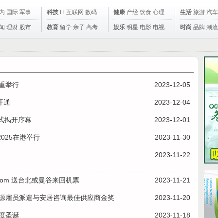
内
国际
军事
科技
IT
互联网
数码
健康
产经
饮食
心理
生活
旅游
汽车
闻
理财
股市
教育
留学
亲子
高考
娱乐
明星
电影
电视
时尚
品牌
潮流
隆重举行
2023-12-05
开通
2023-12-04
正式揭开序幕
2023-12-01
 2025在港举行
2023-11-30
2023-11-22
p.com 送台北或曼谷来回机票
2023-11-21
资源雇员派遣与安居咨询最佳供应商金奖
2023-11-20
度圣诞
2023-11-18