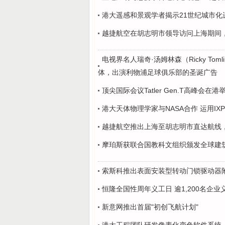
港大遥感和景观学者揭示21世纪城市化
越捷航空在胡志明市领导访问上海期间
电视界名人瑞奇·汤姆林森（Ricky Tomli
体，出演利物浦足球俱乐部的圣诞广告
顶尖国际会议Tatler Gen.T高峰会
港大天体物理学家与NASA合作 运用I
越捷航空推出上海至胡志明市直达航线
摩珀斯获联合国教科文组织颁发全球建
索斯科推出表面安装型转动门锁驱动器
恒隆全国性周年义工日 逾1,200名企
新意网推出首届"初创飞航计划"