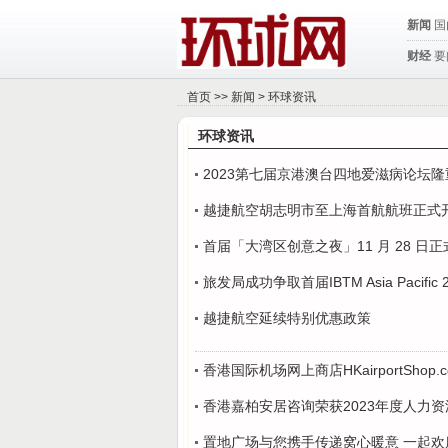
新闻
国
财经
要
首页
>>
新闻
>
环球资讯
环球资讯
2023第七届京港澳台四地爱滋病论坛
越捷航空胡志明市至上海首航航班正式
首届「大湾区创意之夜」11 月 28 日
旅发局成功争取首届IBTM Asia Pacific
越捷航空延续特别优惠政策
香港国际机场网上商店HKairportSho
香港嘉柏安居咨询荣获2023年度人力
置地广场与您携手传递窝心暖意 一起欢